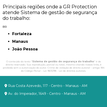
Principais regiões onde a GR Protection
atende Sistema de gestão de segurança
do trabalho:
BR
Fortaleza
Manaus
João Pessoa
O conteúdo do texto "
Sistema de gestão de segurança do trabalho
" é de
direito reservado. Sua reprodução, parcial ou total, mesmo citando nossos links, é
proibida sem a autorização do autor. Crime de violação de direito autoral – artigo 184
do Código Penal –
Lei 9610/98 - Lei de direitos autorais
.
Rua Costa Azevedo, 117 - Centro - Manaus - AM
Av. do Imperador, 1649 - Centro - Manaus - AM