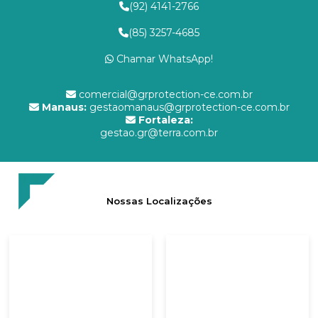
(92) 4141-2766
(85) 3257-4685
Chamar WhatsApp!
comercial@grprotection-ce.com.br
Manaus:
gestaomanaus@grprotection-ce.com.br
Fortaleza:
gestao.gr@terra.com.br
Nossas Localizações