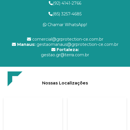
(92) 4141-2766
(85) 3257-4685
Chamar WhatsApp!
comercial@grprotection-ce.com.br
Manaus:
gestaomanaus@grprotection-ce.com.br
Fortaleza:
gestao.gr@terra.com.br
Nossas Localizações