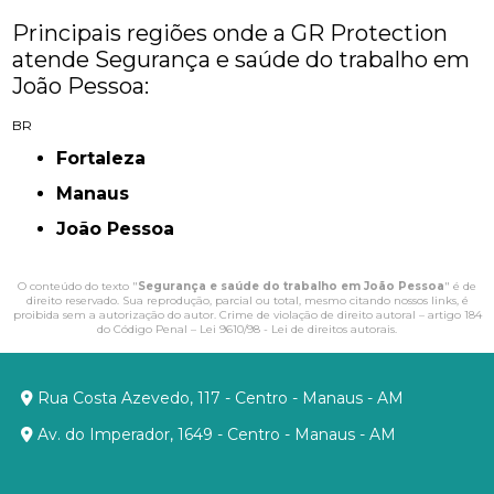
Principais regiões onde a GR Protection
atende Segurança e saúde do trabalho em
João Pessoa:
BR
Fortaleza
Manaus
João Pessoa
O conteúdo do texto "
Segurança e saúde do trabalho em João Pessoa
" é de
direito reservado. Sua reprodução, parcial ou total, mesmo citando nossos links, é
proibida sem a autorização do autor. Crime de violação de direito autoral – artigo 184
do Código Penal –
Lei 9610/98 - Lei de direitos autorais
.
Rua Costa Azevedo, 117 - Centro - Manaus - AM
Av. do Imperador, 1649 - Centro - Manaus - AM