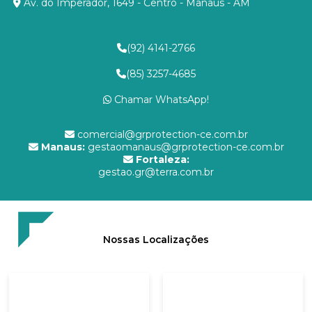
Av. do Imperador, 1649 - Centro - Manaus - AM
(92) 4141-2766
(85) 3257-4685
Chamar WhatsApp!
comercial@grprotection-ce.com.br
Manaus:
gestaomanaus@grprotection-ce.com.br
Fortaleza:
gestao.gr@terra.com.br
Nossas Localizações