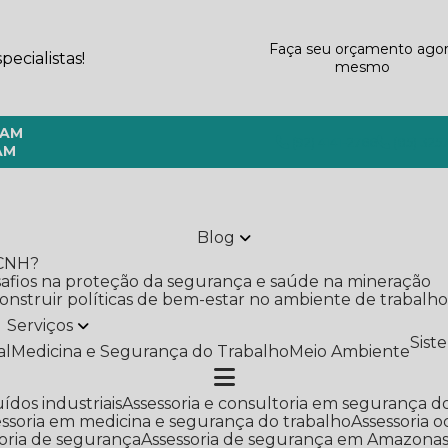
Faça seu orçamento ago
ecialistas!
mesmo
 AM
(92) 4141-2766
(85) 325
AM
Blog
 CNH?
safios na proteção da segurança e saúde na mineração
 construir políticas de bem-estar no ambiente de trabalh
Serviços
Sis
al
Medicina e Segurança do Trabalho
Meio Ambiente
uídos industriais
Assessoria e consultoria em segurança d
sessoria em medicina e segurança do trabalho
Assessoria 
soria de segurança
Assessoria de segurança em Amazona