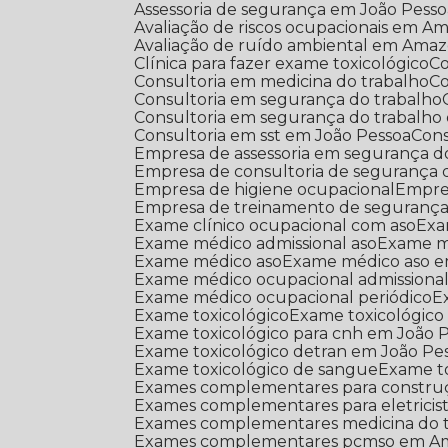
Assessoria de segurança em João Pess
Avaliação de riscos ocupacionais em A
Avaliação de ruído ambiental em Ama
Clínica para fazer exame toxicológico
Consultoria em medicina do trabalho
Consultoria em segurança do trabalho
Consultoria em segurança do trabalho
Consultoria em sst em João Pessoa
Con
Empresa de assessoria em segurança d
Empresa de consultoria de segurança
Empresa de higiene ocupacional
Empr
Empresa de treinamento de segurança
Exame clínico ocupacional com aso
Ex
Exame médico admissional aso
Exame 
Exame médico aso
Exame médico aso 
Exame médico ocupacional admissiona
Exame médico ocupacional periódico
Exame toxicológico
Exame toxicológic
Exame toxicológico para cnh em João 
Exame toxicológico detran em João Pe
Exame toxicológico de sangue
Exame t
Exames complementares para construçã
Exames complementares para eletricis
Exames complementares medicina do 
Exames complementares pcmso em A