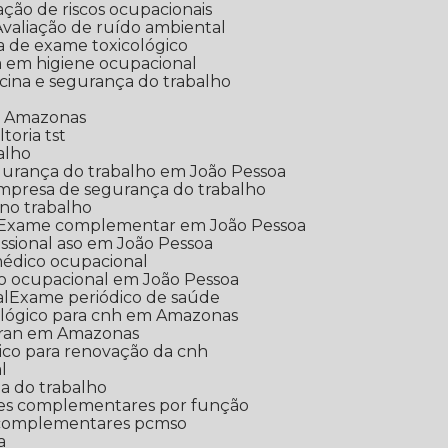
iação de riscos ocupacionais
Avaliação de ruído ambiental
ica de exame toxicológico
ia em higiene ocupacional
icina e segurança do trabalho
em Amazonas
ltoria tst
alho
egurança do trabalho em João Pessoa
Empresa de segurança do trabalho
 no trabalho
Exame complementar em João Pessoa
ssional aso em João Pessoa
médico ocupacional
o ocupacional em João Pessoa
al
Exame periódico de saúde
ológico para cnh em Amazonas
etran em Amazonas
gico para renovação da cnh
l
a do trabalho
es complementares por função
 complementares pcmso
a