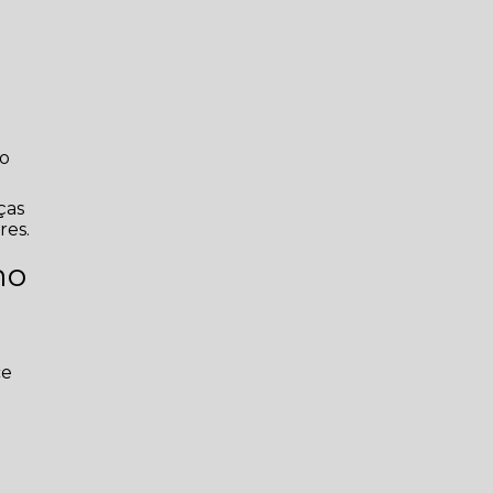
go
ças
res.
ho
ce