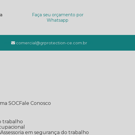
ra
Faça seu orçamento por
Whatsapp
7-4685
comercial@grprotection-ce.com.br
o
tema SOC
Fale Conosco
o trabalho
ocupacional
s
Assessoria em segurança do trabalho