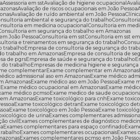
oa
Assessoria em sst
Avaliação de higiene ocupacional
Aval
mazonas
Avaliação de riscos ocupacionais em João Pessoa
zonas
Avaliação de ruído ambiental em João Pessoa
Clín
Consultoria ambiental e segurança do trabalho
Consultor
Consultoria em medicina ocupacional
Consultoria em med
Consultoria em segurança do trabalho em Amazonas
 em João Pessoa
Consultoria em sst
Consultoria em sst 
sultoria e treinamentos em segurança do trabalho
Consu
o trabalho
Empresa de consultoria de segurança do trab
 do trabalho em Amazonas
Empresa de consultoria de s
esa de pgrs
Empresa de saúde e segurança do trabalho
 do trabalho
Empresas de medicina higiene e segurança
ame complementar
Exame complementar em Amazonas
médico admissional aso em Amazonas
Exame médico admi
em Amazonas
Exame médico aso em João Pessoa
Exame 
l
Exame médico ocupacional em Amazonas
Exame médic
Exame médico pcmso
Exame medico de saude ocupacion
o em Amazonas
Exame toxicológico para cnh
Exame toxic
Pessoa
Exame toxicológico detran
Exame toxicológico d
ssoa
Exame toxicológico em João Pessoa
Exame toxicoló
oxicológico de urina
Exames complementares admissiona
o civil
Exames complementares de diagnóstico medicin
ta
Exames complementares para espaço confinado
Exam
trabalho
Exames complementares ocupacionais
Exames
mazonas
Exames complementares pcmso em João Pesso