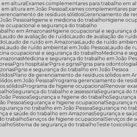
 em altura
Exames complementares para trabalho em a
 em altura em João Pessoa
Exames complementares par
Gerenciamento de resíduos sólidos
Gerenciamento de re
 João Pessoa
Higiene e medicina do trabalho
Higiene ocu
ene ocupacional e segurança do trabalho
trabalho em Amazonas
Higiene ocupacional e segurança 
o
Laudo de avaliação de ruído
Laudo de avaliação de ruí
ído
Laudo de ruído em Amazonas
Laudo de ruído ambien
as
Laudo de ruído ambiental em João Pessoa
Laudo de r
icina ocupacional e segurança do trabalho
Medicina e s
 Amazonas
Medicina e segurança do trabalho em João Pe
mpresa
Pgrs hospitalar
Pgrs e pgrss
Pgrss para odontologia
azonas
Pgrss e segurança do trabalho em João Pessoa
ólidos
Plano de gerenciamento de resíduos sólidos em 
ólidos em João Pessoa
Programa gerenciamento de resí
s sólidos
Programa de higiene ocupacional
Renovar exa
balho
Segurança do trabalho e assessoria
Segurança do t
 João Pessoa
Segurança e higiene do trabalho
Segurança
oão Pessoa
Segurança e higiene ocupacional
Segurança n
Segurança no trabalho em João Pessoa
Segurança no tra
ança e saúde do trabalho em Amazonas
Segurança e saú
do trabalho
Serviços de higiene ocupacional
Serviços de
abalho
Sistema de segurança do trabalho
Teste toxicológi