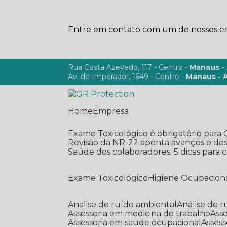
Entre em contato com um de nossos esp
Rua Costa Azevedo, 117 - Centro -
Manaus -
Av. do Imperador, 1649 - Centro -
Manaus - 
Home
Empresa
Exame Toxicológico é obrigatório para
Revisão da NR-22 aponta avanços e de
Saúde dos colaboradores: 5 dicas para
Exame Toxicológico
Higiene Ocupacion
Analise de ruído ambiental
Análise de r
Assessoria em medicina do trabalho
As
Assessoria em saude ocupacional
Asses