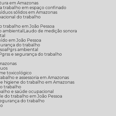
ltura em Amazonas
a trabalho em espaço confinado
síduos sólidos em Amazonas
pacional do trabalho
do trabalho em João Pessoa
do ambiental
Laudo de medição sonora
tal
uído em João Pessoa
egurança do trabalho
ssoa
Pgrs ambiental
Pgrss e segurança do trabalho
Amazonas
duos
me toxicológico
rabalho e assessoria em Amazonas
 e higiene do trabalho em Amazonas
o trabalho
balho e saúde ocupacional
de do trabalho em João Pessoa
 segurança do trabalho
co