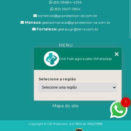
(85) 98684-4296
(83) 9607-0814
comercial@grprotection-ce.com.br
Manaus:
gestaomanaus@grprotection-ce.com.br
Fortaleza:
gestao.gr@terra.com.br
MENU
Home
Olá! Fale agora pelo WhatsApp
Empresa
Blog
Serviços
Selecione a região
Sistema SOC
Fale Conosco
Categorias
1
Mapa do site
Copyright © GR Protection. (Lei 9610 de 19/02/1998)