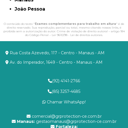
João Pessoa
O conteúdo do texto "
Exames complementares para trabalho em altura
" é de
direito reservado. Sua reprodução, parcial ou total, mesmo citando nossos links, é
proibida sem a autorização do autor. Crime de violação de direito autoral – artigo 184
do Código Penal –
Lei 9610/98 - Lei de direitos autorais
.
Rua Costa Azevedo, 117 - Centro - Manaus - AM
Av. do Imperador, 1649 - Centro - Manaus - AM
(92) 4141-2766
(85) 3257-4685
Chamar WhatsApp!
comercial@grprotection-ce.com.br
Manaus:
gestaomanaus@grprotection-ce.com.br
Fortaleza: