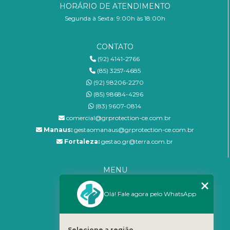
HORÁRIO DE ATENDIMENTO
Segunda à Sexta: 9:00h às 18:00h
CONTATO
(92) 4141-2766
(85) 3257-4685
(92) 98206-2270
(85) 98684-4296
(83) 9607-0814
comercial@grprotection-ce.com.br
Manaus:
gestaomanaus@grprotection-ce.com.br
Fortaleza:
gestao.gr@terra.com.br
MENU
Home
Olá! Fale agora pelo WhatsApp
Empresa
Blog
Serviços
Selecione a região