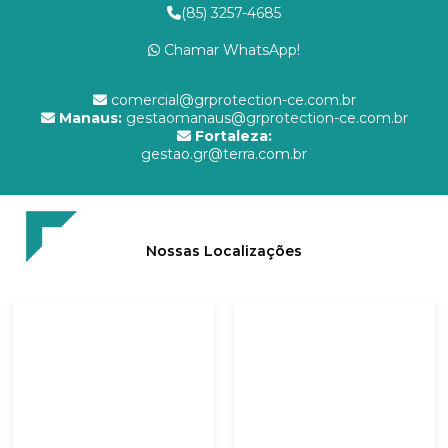
(85) 3257-4685
Chamar WhatsApp!
comercial@grprotection-ce.com.br
Manaus:
gestaomanaus@grprotection-ce.com.br
Fortaleza:
gestao.gr@terra.com.br
Nossas Localizações