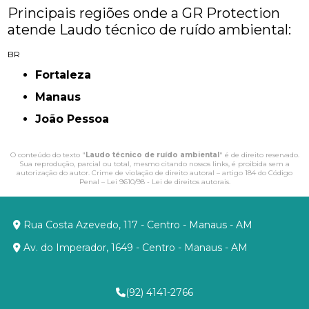
Principais regiões onde a GR Protection
atende Laudo técnico de ruído ambiental:
BR
Fortaleza
Manaus
João Pessoa
O conteúdo do texto "
Laudo técnico de ruído ambiental
" é de direito reservado.
Sua reprodução, parcial ou total, mesmo citando nossos links, é proibida sem a
autorização do autor. Crime de violação de direito autoral – artigo 184 do Código
Penal –
Lei 9610/98 - Lei de direitos autorais
.
Rua Costa Azevedo, 117 - Centro - Manaus - AM
Av. do Imperador, 1649 - Centro - Manaus - AM
(92) 4141-2766