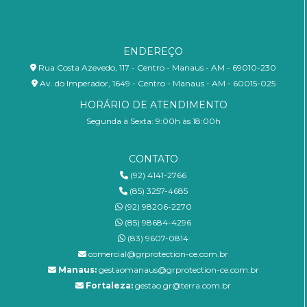
ENDEREÇO
Rua Costa Azevedo, 117 - Centro - Manaus - AM - 69010-230
Av. do Imperador, 1649 - Centro - Manaus - AM - 60015-025
HORÁRIO DE ATENDIMENTO
Segunda à Sexta: 9:00h às 18:00h
CONTATO
(92) 4141-2766
(85) 3257-4685
(92) 98206-2270
(85) 98684-4296
(83) 9607-0814
comercial@grprotection-ce.com.br
Manaus:
gestaomanaus@grprotection-ce.com.br
Fortaleza:
gestao.gr@terra.com.br