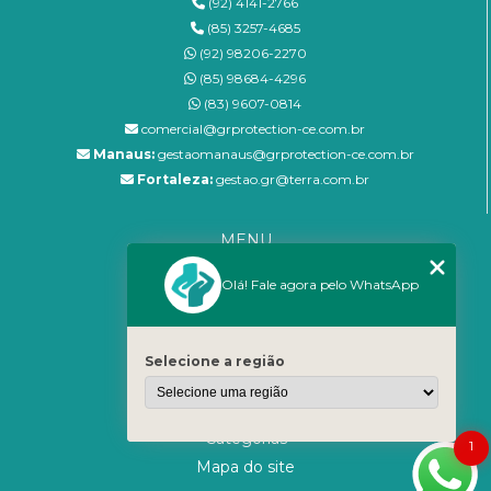
(92) 4141-2766
(85) 3257-4685
(92) 98206-2270
(85) 98684-4296
(83) 9607-0814
comercial@grprotection-ce.com.br
Manaus:
gestaomanaus@grprotection-ce.com.br
Fortaleza:
gestao.gr@terra.com.br
MENU
Home
Olá! Fale agora pelo WhatsApp
Empresa
Blog
Serviços
Selecione a região
Sistema SOC
Fale Conosco
Categorias
1
Mapa do site