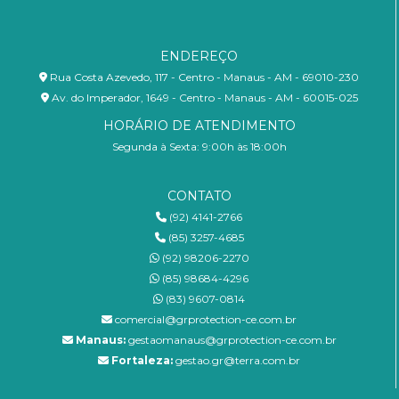
ENDEREÇO
Rua Costa Azevedo, 117 - Centro - Manaus - AM - 69010-230
Av. do Imperador, 1649 - Centro - Manaus - AM - 60015-025
HORÁRIO DE ATENDIMENTO
Segunda à Sexta: 9:00h às 18:00h
CONTATO
(92) 4141-2766
(85) 3257-4685
(92) 98206-2270
(85) 98684-4296
(83) 9607-0814
comercial@grprotection-ce.com.br
Manaus:
gestaomanaus@grprotection-ce.com.br
Fortaleza:
gestao.gr@terra.com.br