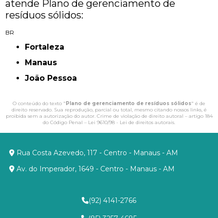
atende Plano de gerenciamento de
resíduos sólidos:
BR
Fortaleza
Manaus
João Pessoa
O conteúdo do texto "
Plano de gerenciamento de resíduos sólidos
" é de
direito reservado. Sua reprodução, parcial ou total, mesmo citando nossos links, é
proibida sem a autorização do autor. Crime de violação de direito autoral – artigo 184
do Código Penal –
Lei 9610/98 - Lei de direitos autorais
.
Rua Costa Azevedo, 117 - Centro - Manaus - AM
Av. do Imperador, 1649 - Centro - Manaus - AM
(92) 4141-2766